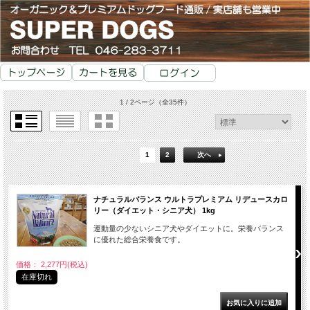
1 / 2ページ
（全35件）
1
2
次へ
ナチュラルバランス ウルトラプレミアム リデュースカロ
リー（ダイエット・シニア犬） 1kg
運動量の少ないシニア犬やダイエットに。栄養バランス
に優れた総合栄養食です。
価格： 2,277円(税込)
在庫切れ