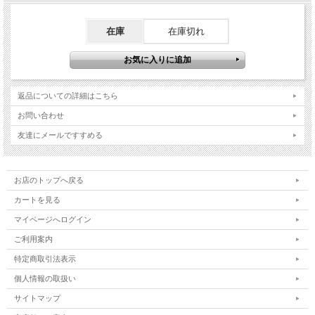
在庫
在庫切れ
一般的に食物アレルギー症は遺伝性による原因が80%以上と言われています。そ
の中でアレルギー
を引き起す原因が多いのが、主食成分となる「蛋白質・炭水化物」です。
返品についての詳細はこちら
ナチュラルバランス アレルギー対応ドッグフード ポテト＆ダックは、アレルギー
お問い合わせ
の起きにくいと
言われている蛋白質 (ダック)と炭水化物 (ポテト)、各1種類のみを主食成分として
友達にメールですすめる
使用した穀類
不使用のアレルギー対応ドッグフードです。
お店のトップへ戻る
カートを見る
マイページへログイン
●単独のタンパク質として使用する新鮮なダック肉は、USDA(米農務省)の認可を
受けた食用肉の最
ご利用案内
高部位を使用。良質で消化のよいタンパク質と、健康な皮膚と被毛に必要な亜
鉛を供給します。
特定商取引法表示
●単独の炭水化物として使用するポテトからは上質なカリウムを摂取することが
でき、豊富なエネ
個人情報の取扱い
ルギー源となります。
サイトマップ
●キャノーラオイル・サーモンオイル・亜麻仁など、良質なオメガ3とオメガ6脂
肪酸をバランスよ