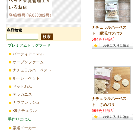
ナチュラルハーベス
商品検索
ト 腸活パフパフ
594円(税込)
プレミアムドッグフード
パーティアニマル
オープンファーム
ナチュラルハーベスト
ルーシーペット
ドットわん
テラカニス
ナチュラルハーベス
ナウフレッシュ
ト さめパリ
K9ナチュラル
660円(税込)
手作りごはん
厳選メーカー