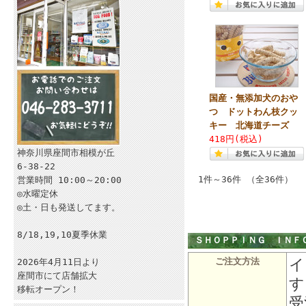
国産・無添加犬のおや
つ ドットわん枝クッ
キー 北海道チーズ
418円(税込)
神奈川県座間市相模が丘
6-38-22
1件～36件 （全36件）
営業時間 10:00～20:00
◎水曜定休
◎土・日も発送してます。
8/18,19,10夏季休業
ＳＨＯＰＰＩＮＧ ＩＮＦ
イ
ご注文方法
2026年4月11日より
座間市にて店舗拡大
す
移転オープン！
受