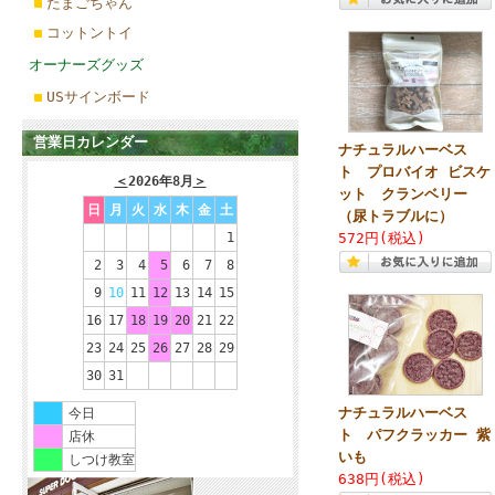
たまごちゃん
コットントイ
オーナーズグッズ
USサインボード
営業日カレンダー
ナチュラルハーベス
ト プロバイオ ビスケ
＜
2026年8月
＞
ット クランベリー
日
月
火
水
木
金
土
（尿トラブルに）
1
572円(税込)
2
3
4
5
6
7
8
9
10
11
12
13
14
15
16
17
18
19
20
21
22
23
24
25
26
27
28
29
30
31
ナチュラルハーベス
今日
ト パフクラッカー 紫
店休
いも
しつけ教室
638円(税込)