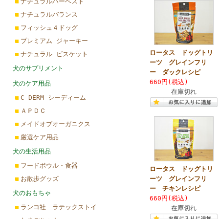
ナチュラルハーベスト
ナチュラルバランス
フィッシュ４ドッグ
プレミアム ジャーキー
ロータス ドッグトリ
ナチュラル ビスケット
ーツ グレインフリ
犬のサプリメント
ー ダックレシピ
660円(税込)
犬のケア用品
在庫切れ
C-DERM シーディーム
ＡＰＤＣ
メイドオブオーガニクス
厳選ケア用品
犬の生活用品
フードボウル・食器
ロータス ドッグトリ
お散歩グッズ
ーツ グレインフリ
ー チキンレシピ
犬のおもちゃ
660円(税込)
ランコ社 ラテックストイ
在庫切れ