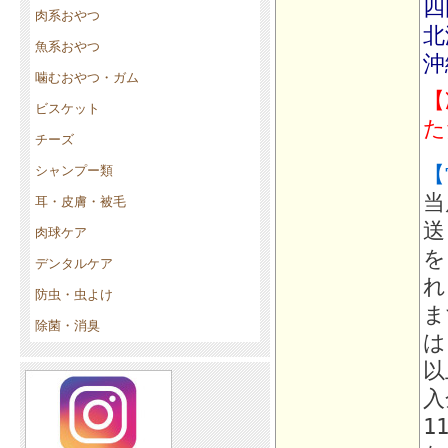
四
肉系おやつ
北
魚系おやつ
沖
噛むおやつ・ガム
【
ビスケット
た
チーズ
【
シャンプー類
当
耳・皮膚・被毛
送
肉球ケア
を
デンタルケア
れ
防虫・虫よけ
ま
除菌・消臭
は
以
入
1