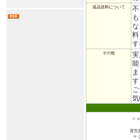
不
返品送料について
も
な
料
す
実
その他
能
ま
す
ご
気
ショ
運営
〒