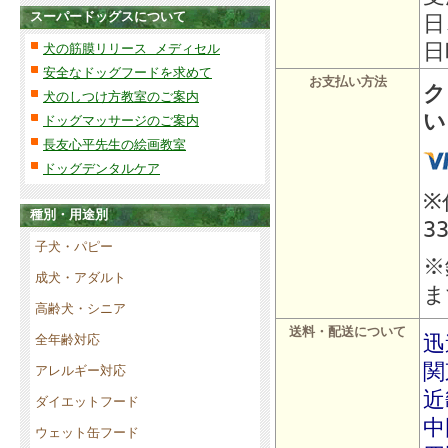
スーパードッグスについて
日
日
犬の筋膜リリース メディセル
安全なドッグフードを求めて
お支払い方法
ク
犬のしつけ方教室のご案内
い
ドッグマッサージのご案内
長友心平先生の絵画教室
ドッグデンタルケア
※
種別・用途別
3
子犬・パピー
※
成犬・アダルト
ま
高齢犬・シニア
送料・配送について
迅
全年齢対応
関
アレルギー対応
近
ダイエットフード
中
ウェット缶フード