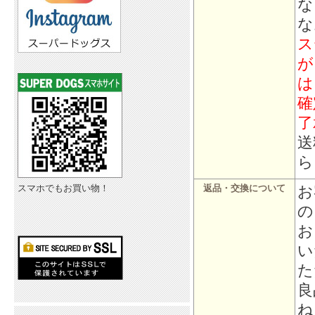
な
な
ス
が
は
確
了
送
ら
お
スマホでもお買い物！
返品・交換について
の
お
い
た
良
ね