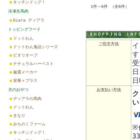
キッチンドッグ！
1件～6件 （全6件）
冷凍生馬肉
Diara ディアラ
トッピングフード
ＳＨＯＰＰＩＮＧ ＩＮＦ
ドットわん
イ
ご注文方法
ドットわん逸品シリーズ
す
ビオリオーブ
受
ナチュラルハーベスト
日
厳選メーカー
日
栄養＋プラス
犬のおやつ
お支払い方法
ク
ディアラの馬肉
い
ドットわん
きなり
みちのくファーム
※
キッチンドッグ！
3