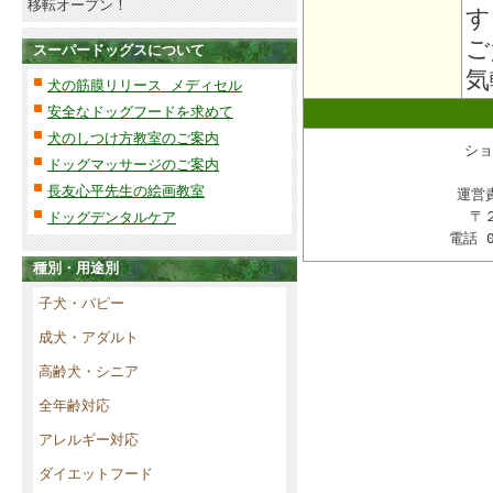
移転オープン！
す
ご
スーパードッグスについて
気
犬の筋膜リリース メディセル
安全なドッグフードを求めて
犬のしつけ方教室のご案内
ショ
ドッグマッサージのご案内
長友心平先生の絵画教室
運営
〒
ドッグデンタルケア
電話 
種別・用途別
子犬・パピー
成犬・アダルト
高齢犬・シニア
全年齢対応
アレルギー対応
ダイエットフード