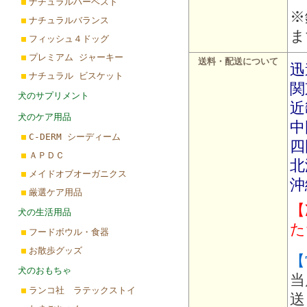
ナチュラルハーベスト
※
ナチュラルバランス
ま
フィッシュ４ドッグ
プレミアム ジャーキー
送料・配送について
迅
ナチュラル ビスケット
関
犬のサプリメント
近
犬のケア用品
中
C-DERM シーディーム
四
ＡＰＤＣ
北
メイドオブオーガニクス
沖
厳選ケア用品
【
犬の生活用品
た
フードボウル・食器
お散歩グッズ
【
犬のおもちゃ
当
ランコ社 ラテックストイ
送