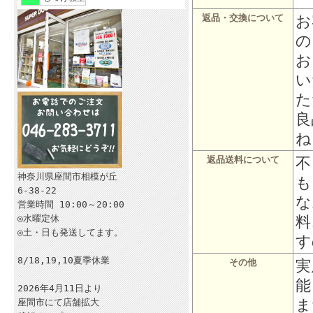
お
返品・交換について
の
お
い
た
良
ね
不
返品送料について
神奈川県座間市相模が丘
も
6-38-22
な
営業時間 10:00～20:00
料
◎水曜定休
◎土・日も発送してます。
す
8/18,19,10夏季休業
実
その他
能
2026年4月11日より
ま
座間市にて店舗拡大