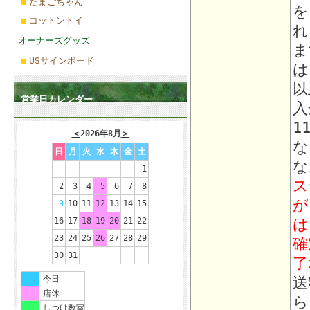
たまごちゃん
を
コットントイ
れ
オーナーズグッズ
ま
USサインボード
は
以
営業日カレンダー
入
1
＜
2026年8月
＞
な
日
月
火
水
木
金
土
な
1
ス
2
3
4
5
6
7
8
が
9
10
11
12
13
14
15
は
16
17
18
19
20
21
22
23
24
25
26
27
28
29
確
30
31
了
送
今日
店休
ら
しつけ教室