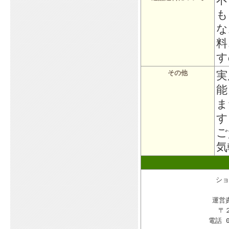
不
も
な
料
す
実
その他
能
ま
す
ご
気
ショ
運営
〒
電話 