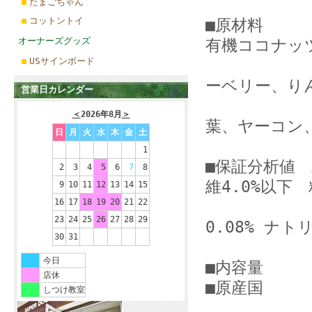
たまごちゃん
コットントイ
■原材料 さ
オーナーズグッズ
有機ココナッ
USサインボード
りんごセ
ーベリー、り
営業日カレンダー
キャベツ
＜
2026年8月
＞
葉、ヤーコン
日
月
火
水
木
金
土
かぼ
1
■保証分析値 
2
3
4
5
6
7
8
維4.0%以下 
9
10
11
12
13
14
15
16
17
18
19
20
21
22
水分7.0
23
24
25
26
27
28
29
0.08% ナト
30
31
カロリー3
今日
■内容量 5
店休
■原産国 
しつけ教室