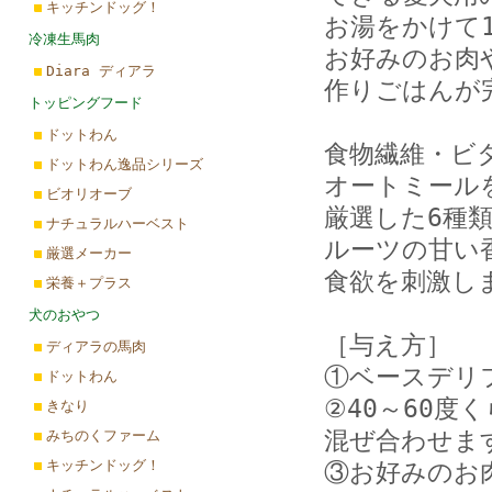
キッチンドッグ！
お湯をかけて
冷凍生馬肉
お好みのお肉
Diara ディアラ
作りごはんが
トッピングフード
ドットわん
食物繊維・ビ
ドットわん逸品シリーズ
オートミール
ビオリオーブ
厳選した6種
ナチュラルハーベスト
ルーツの甘い
厳選メーカー
食欲を刺激し
栄養＋プラス
犬のおやつ
［与え方］
ディアラの馬肉
①ベースデリ
ドットわん
②40～60
きなり
混ぜ合わせま
みちのくファーム
キッチンドッグ！
③お好みのお