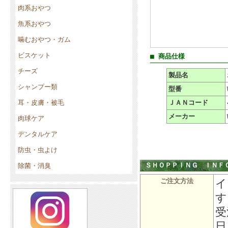
肉系おやつ
魚系おやつ
噛むおやつ・ガム
ビスケット
■ 商品仕様
チーズ
製品名
シャンプー類
型番
耳・皮膚・被毛
ＪＡＮコード
メーカー
肉球ケア
デンタルケア
防虫・虫よけ
ＳＨＯＰＰＩＮＧ ＩＮＦ
除菌・消臭
イ
ご注文方法
す
受
日