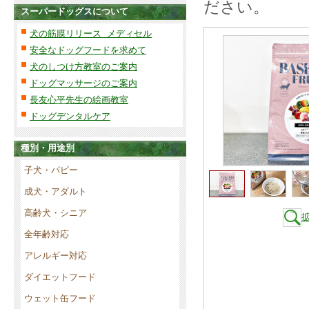
ださい。
スーパードッグスについて
犬の筋膜リリース メディセル
安全なドッグフードを求めて
犬のしつけ方教室のご案内
ドッグマッサージのご案内
長友心平先生の絵画教室
ドッグデンタルケア
種別・用途別
子犬・パピー
成犬・アダルト
高齢犬・シニア
全年齢対応
アレルギー対応
ダイエットフード
ウェット缶フード