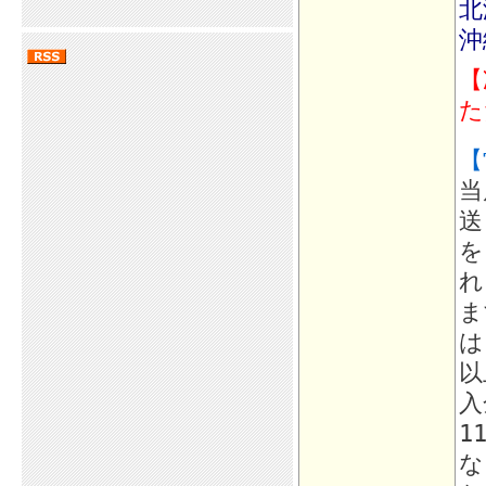
北
沖
【
た
【
当
送
を
れ
ま
は
以
入
1
な