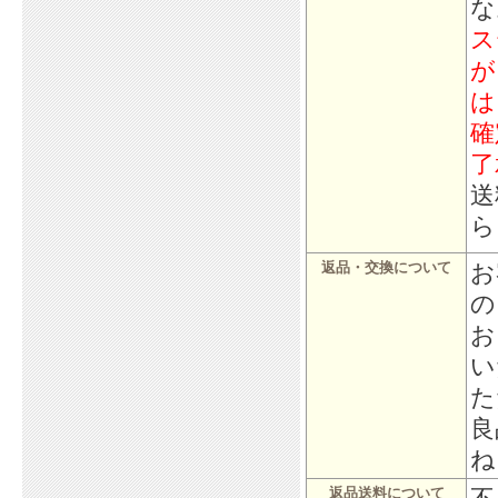
な
ス
が
は
確
了
送
ら
お
返品・交換について
の
お
い
た
良
ね
返品送料について