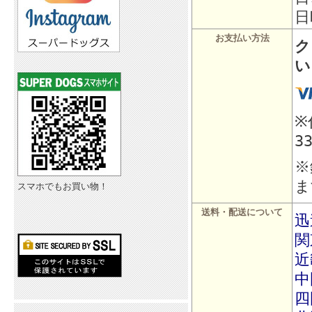
日
お支払い方法
ク
い
※
3
※
ま
スマホでもお買い物！
送料・配送について
迅
関
近
中
四