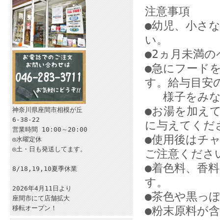
注意事項
●幼児、小さ
い。
●2ヵ月未満
●急にフード
す。給与目安の
様子をみなが
●お湯を加え
神奈川県座間市相模が丘
6-38-22
に与えてくだ
営業時間 10:00～20:00
●使用後はチ
◎水曜定休
◎土・日も発送してます。
ご注意くださ
●着色料、香
8/18,19,10夏季休業
す。
2026年4月11日より
●茶色や黒っ
座間市にて店舗拡大
移転オープン！
●粉末原料が