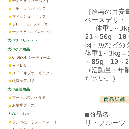
ナチュラルハーベスト
ナチュラルバランス
［給与の目安
フィッシュ４ドッグ
ベースデリ・
プレミアム ジャーキー
体重1～3kg＝
ナチュラル ビスケット
21～50g 10
犬のサプリメント
肉・魚などの
犬のケア用品
体重1～3kg＝1
C-DERM シーディーム
～85g 10～2
ＡＰＤＣ
（活動量・年
メイドオブオーガニクス
ださい。）
厳選ケア用品
犬の生活用品
フードボウル・食器
お散歩グッズ
■商品名 ホワ
犬のおもちゃ
リ・フルーツ 
ランコ社 ラテックストイ