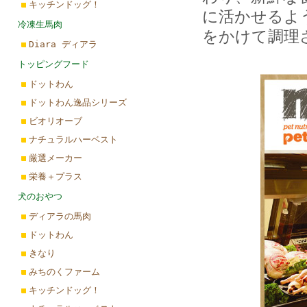
キッチンドッグ！
に活かせるよ
冷凍生馬肉
をかけて調理
Diara ディアラ
トッピングフード
ドットわん
ドットわん逸品シリーズ
ビオリオーブ
ナチュラルハーベスト
厳選メーカー
栄養＋プラス
犬のおやつ
ディアラの馬肉
ドットわん
きなり
みちのくファーム
キッチンドッグ！