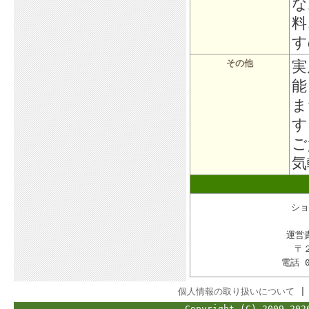
な
料
す
実
その他
能
ま
す
ご
気
ショ
運営
〒
電話 
個人情報の取り扱いについて
Copyright (C) 2009-202