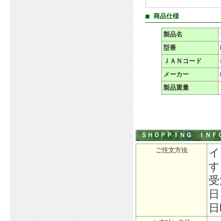
■ 商品仕様
製品名
型番
ＪＡＮコード
メーカー
製品重量
ＳＨＯＰＰＩＮＧ ＩＮＦ
イ
ご注文方法
す
受
日
日