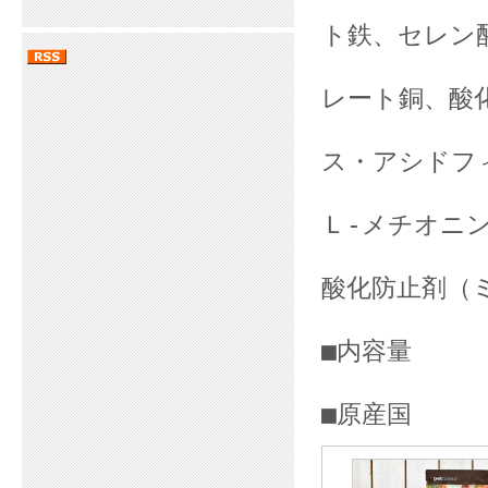
タンパク
ト鉄、セレン
タンパク
レート銅、酸
ルシウム
ス・アシドフ
ンテロコ
Ｌ-メチオニ
ム、ユッカ
酸化防止剤（
■内容量 1.
■原産国 