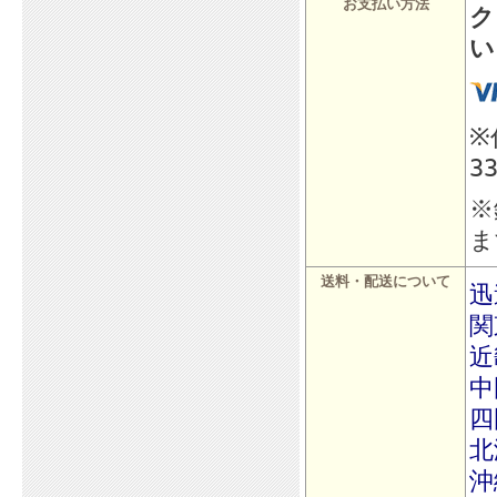
お支払い方法
ク
い
※
3
※
ま
送料・配送について
迅
関
近
中
四
北
沖