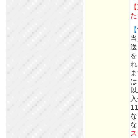
【
た
【
当
送
を
れ
ま
は
以
入
1
な
な
ス