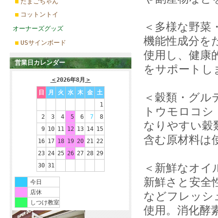
たまごちゃん
コットントイ
＜多様な野菜
オーナーズグッズ
機能性成分を
USサインボード
使用し、健康
営業日カレンダー
をサポートし
＜
2026年8月
＞
日
月
火
水
木
金
土
＜穀類・グル
1
トウモロコシ
2
3
4
5
6
7
8
なりやすい穀
9
10
11
12
13
14
15
含む原材料は
16
17
18
19
20
21
22
23
24
25
26
27
28
29
＜新鮮なオイ
30
31
新鮮さと安全
今日
店休
などフレッシ
しつけ教室
使用。消化酵