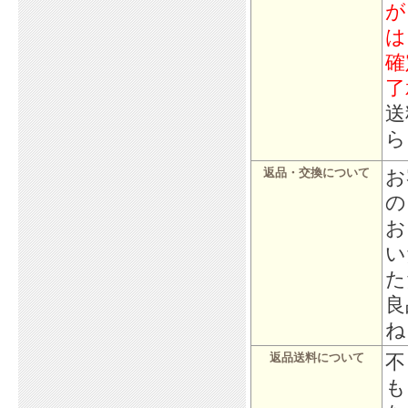
が
は
確
了
送
ら
お
返品・交換について
の
お
い
た
良
ね
不
返品送料について
も