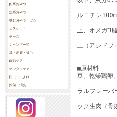
以下、灰分8.
肉系おやつ
カルシウム
魚系おやつ
ルニチン100m
噛むおやつ・ガム
タウリン0
ビスケット
上、オメガ3脂
チーズ
プロバイオテ
上（アシドフ
シャンプー類
代謝エネルギ
耳・皮膚・被毛
肉球ケア
■原材料 タ
デンタルケア
豆、乾燥鶏卵
防虫・虫よけ
豆繊維、
除菌・消臭
ラルフレーバ
キャノー
ック生肉（骨
アルファ