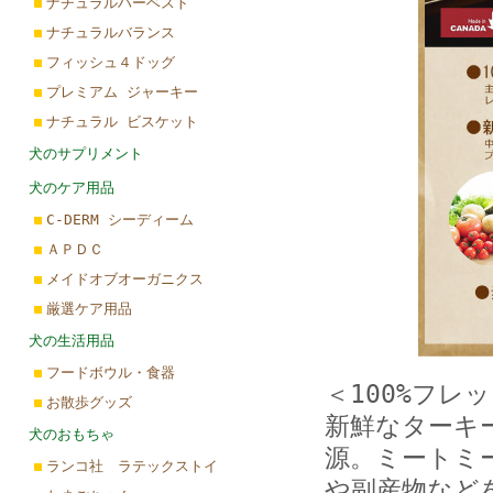
ナチュラルハーベスト
ナチュラルバランス
フィッシュ４ドッグ
プレミアム ジャーキー
ナチュラル ビスケット
犬のサプリメント
犬のケア用品
C-DERM シーディーム
ＡＰＤＣ
メイドオブオーガニクス
厳選ケア用品
犬の生活用品
フードボウル・食器
＜100%フレ
お散歩グッズ
新鮮なターキ
犬のおもちゃ
源。ミートミ
ランコ社 ラテックストイ
や副産物など