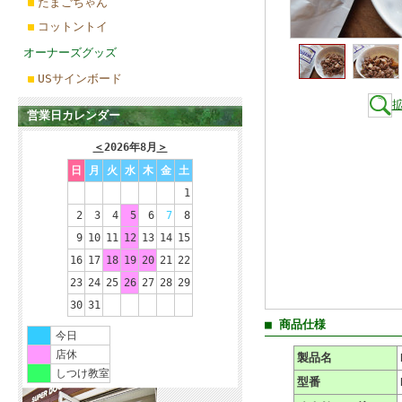
たまごちゃん
コットントイ
オーナーズグッズ
USサインボード
営業日カレンダー
＜
2026年8月
＞
日
月
火
水
木
金
土
1
2
3
4
5
6
7
8
9
10
11
12
13
14
15
16
17
18
19
20
21
22
23
24
25
26
27
28
29
30
31
■ 商品仕様
今日
店休
製品名
しつけ教室
型番