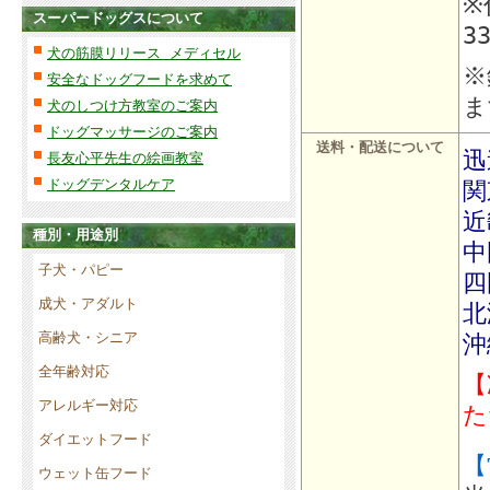
※
スーパードッグスについて
3
犬の筋膜リリース メディセル
※
安全なドッグフードを求めて
ま
犬のしつけ方教室のご案内
ドッグマッサージのご案内
送料・配送について
迅
長友心平先生の絵画教室
ドッグデンタルケア
関
近
種別・用途別
中
子犬・パピー
四
成犬・アダルト
北
高齢犬・シニア
沖
全年齢対応
【
アレルギー対応
た
ダイエットフード
【
ウェット缶フード