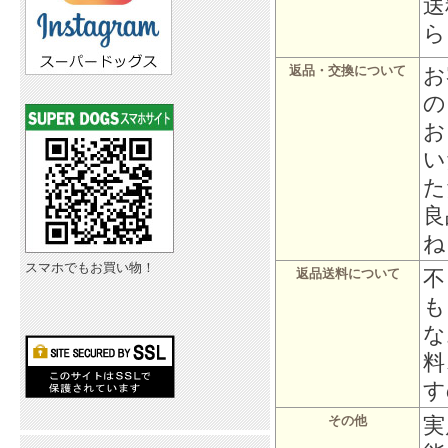
送
ら
お
返品・交換について
の
お
い
た
良
ね
スマホでもお買い物！
不
返品送料について
も
な
料
す
実
その他