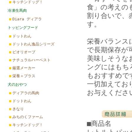
キッチンドッグ！
食」の考えの
冷凍生馬肉
割り合いで、
Diara ディアラ
す。
トッピングフード
ドットわん
栄養バランス
ドットわん逸品シリーズ
で長期保存が
ビオリオーブ
美味しそうな
ナチュラルハーベスト
ングにはもち
厳選メーカー
もおすすめで
栄養＋プラス
一切加えてお
犬のおやつ
お与えくださ
ディアラの馬肉
ドットわん
きなり
みちのくファーム
■商品名 D
キッチンドッグ！