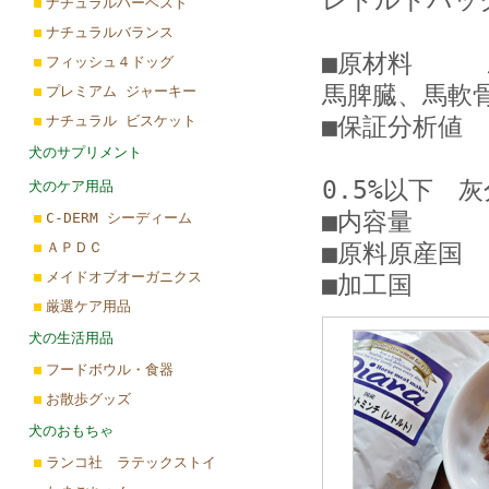
レトルトパック
ナチュラルハーベスト
ナチュラルバランス
■原材料 馬
フィッシュ４ドッグ
馬脾臓、馬軟
プレミアム ジャーキー
ナチュラル ビスケット
■保証分析値 1
犬のサプリメント
タンパク質
0.5%以下 
犬のケア用品
■内容量 2
C-DERM シーディーム
ＡＰＤＣ
■原料原産国
メイドオブオーガニクス
■加工国 
厳選ケア用品
犬の生活用品
フードボウル・食器
お散歩グッズ
犬のおもちゃ
ランコ社 ラテックストイ