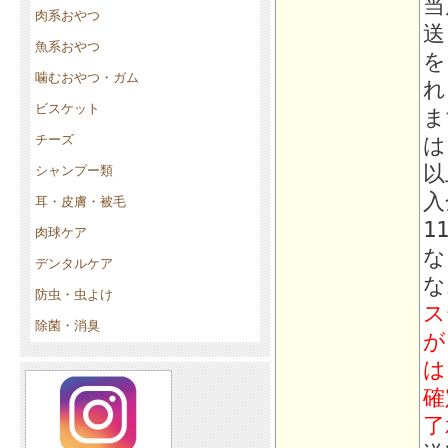
当
肉系おやつ
送
魚系おやつ
を
噛むおやつ・ガム
れ
ビスケット
ま
チーズ
は
以
シャンプー類
入
耳・皮膚・被毛
1
肉球ケア
な
デンタルケア
な
防虫・虫よけ
ス
除菌・消臭
が
は
確
了