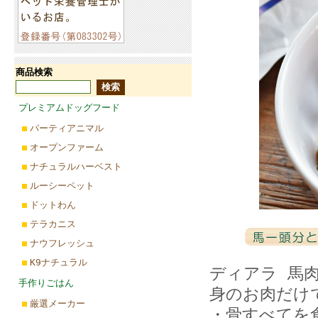
商品検索
プレミアムドッグフード
パーティアニマル
オープンファーム
ナチュラルハーベスト
ルーシーペット
ドットわん
テラカニス
ナウフレッシュ
K9ナチュラル
ディアラ 馬
手作りごはん
身のお肉だけ
厳選メーカー
・骨すべてを