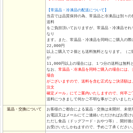
【常温品・冷凍品の配送について】
当店では品質保持の為、常温品と冷凍品は別々の
送料
をご負担頂いておりますが、常温品・冷凍品それぞ
なり
ます。また、常温品・冷凍品を同時にご購入の際
22,000円
以上ご購入で２個とも送料無料となります。（ご購
が
11,000円以上の場合には、１つ分の送料は無料
なお、
常温品・冷凍品を同時ご購入の場合には、
場合
がございますので、送料を含む正式なご決済額は
注文
確定メール」にてご案内いたしますので、何卒ご
送料につきまして何かご不明な事がございました
返品・交換について
お客様のご都合による返品・交換は未開封、未使
お電話又はメールにてご連絡いただければお受け
ただし食品（ドッグフード・おやつ等）、開封後
お受けいたしかねますので、予めご了承ください