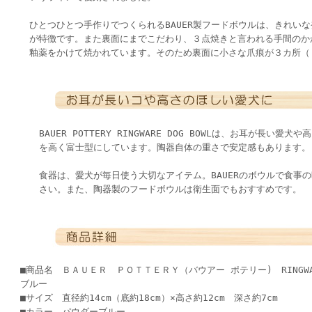
ひとつひとつ手作りでつくられるBAUER製フードボウルは、きれい
が特徴です。また裏面にまでこだわり、３点焼きと言われる手間のか
釉薬をかけて焼かれています。そのため裏面に小さな爪痕が３カ所（
BAUER POTTERY RINGWARE DOG BOWLは、お耳が長い
を高く富士型にしています。陶器自体の重さで安定感もあります。
食器は、愛犬が毎日使う大切なアイテム。BAUERのボウルで食事
さい。また、陶器製のフードボウルは衛生面でもおすすめです。
■商品名 ＢＡＵＥＲ ＰＯＴＴＥＲＹ（バウアー ポテリー) RINGWAR
ブルー
■サイズ 直径約14cm（底約18cm）×高さ約12cm 深さ約7cm
■カラー パウダーブルー