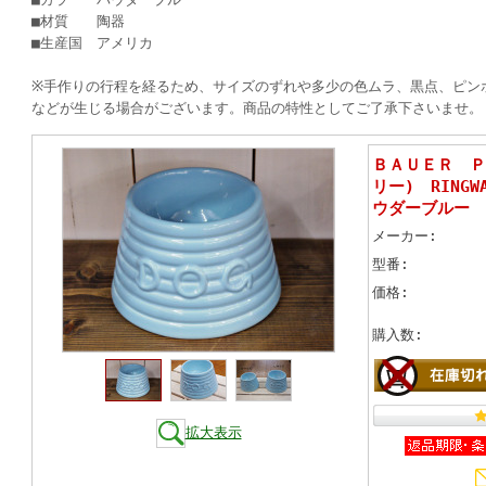
■材質 陶器
■生産国 アメリカ
※手作りの行程を経るため、サイズのずれや多少の色ムラ、黒点、ピン
などが生じる場合がございます。商品の特性としてご了承下さいませ。
ＢＡＵＥＲ Ｐ
リー) RINGW
ウダーブルー
メーカー:
型番:
価格:
購入数:
拡大表示