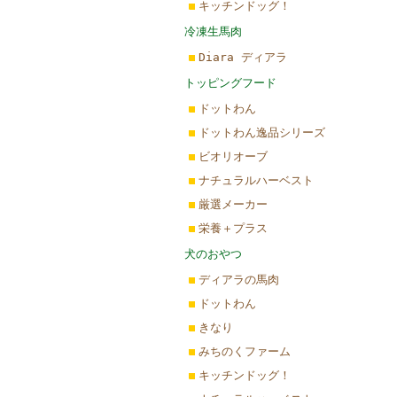
キッチンドッグ！
冷凍生馬肉
Diara ディアラ
トッピングフード
ドットわん
ドットわん逸品シリーズ
ビオリオーブ
ナチュラルハーベスト
厳選メーカー
栄養＋プラス
犬のおやつ
ディアラの馬肉
ドットわん
きなり
みちのくファーム
キッチンドッグ！