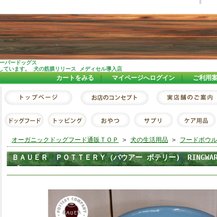
スーパードッグス
しています。 犬の筋膜リリース メディセル導入店
カートをみる
｜
マイページへログイン
｜
ご利用
オーガニックドッグフード通販ＴＯＰ
>
犬の生活用品
>
フードボウ
ＢＡＵＥＲ ＰＯＴＴＥＲＹ（バウアー ポテリー) RINGWARE
ブルー