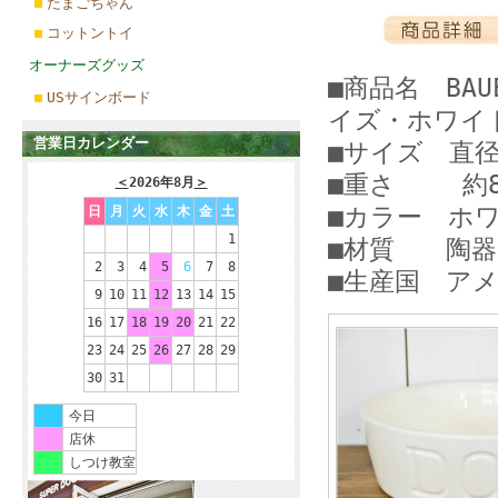
たまごちゃん
コットントイ
オーナーズグッズ
■商品名 BAU
USサインボード
イズ・ホワイ
営業日カレンダー
■サイズ 直径約
■重さ 約8
＜
2026年8月
＞
■カラー ホ
日
月
火
水
木
金
土
1
■材質 陶器
2
3
4
5
6
7
8
■生産国 ア
9
10
11
12
13
14
15
16
17
18
19
20
21
22
23
24
25
26
27
28
29
30
31
今日
店休
しつけ教室