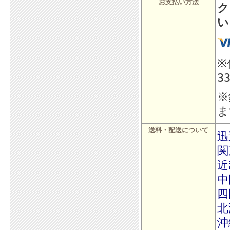
お支払い方法
ク
い
※
3
※
ま
送料・配送について
迅
関
近
中
四
北
沖