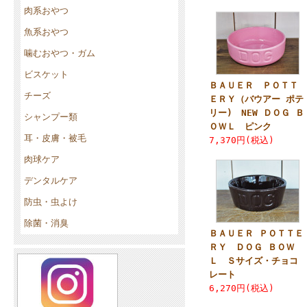
肉系おやつ
魚系おやつ
噛むおやつ・ガム
ビスケット
ＢＡＵＥＲ ＰＯＴＴ
チーズ
ＥＲＹ（バウアー ポテ
リー) NEW ＤＯＧ Ｂ
シャンプー類
ＯＷＬ ピンク
耳・皮膚・被毛
7,370円(税込)
肉球ケア
デンタルケア
防虫・虫よけ
除菌・消臭
ＢＡＵＥＲ ＰＯＴＴＥ
ＲＹ ＤＯＧ ＢＯＷ
Ｌ Ｓサイズ・チョコ
レート
6,270円(税込)