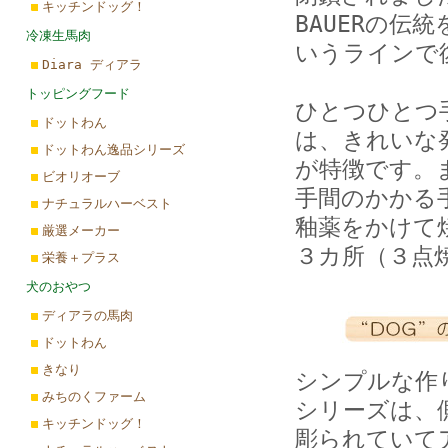
キッチンドッグ！
BAUERの伝統
冷凍生馬肉
いうラインで
Diara ディアラ
トッピングフード
ひとつひとつ
ドットわん
は、きれいな
ドットわん逸品シリーズ
が特徴です。
ビオリオーブ
手間のかかる
ナチュラルハーベスト
釉薬をかけて
厳選メーカー
３カ所（３点
栄養＋プラス
犬のおやつ
ディアラの馬肉
ドットわん
きなり
シンプルな作り
みちのくファーム
シリーズは、
キッチンドッグ！
彫られていて