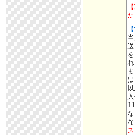
【
た
【
当
送
を
れ
ま
は
以
入
1
な
な
ス