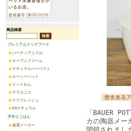
商品検索
プレミアムドッグフード
パーティアニマル
オープンファーム
ナチュラルハーベスト
ルーシーペット
ドットわん
テラカニス
ナウフレッシュ
K9ナチュラル
「BAUER P
手作りごはん
カの陶器メーカ
厳選メーカー
閉鎖されましたが