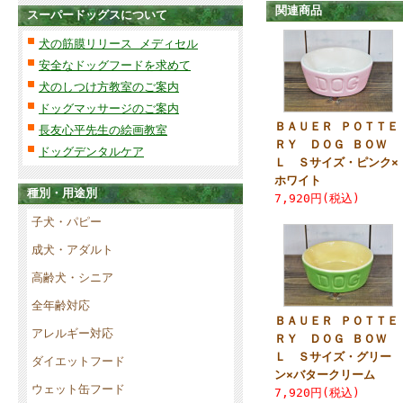
関連商品
スーパードッグスについて
犬の筋膜リリース メディセル
安全なドッグフードを求めて
犬のしつけ方教室のご案内
ドッグマッサージのご案内
ＢＡＵＥＲ ＰＯＴＴＥ
長友心平先生の絵画教室
ＲＹ ＤＯＧ ＢＯＷ
ドッグデンタルケア
Ｌ Ｓサイズ・ピンク×
ホワイト
種別・用途別
7,920円(税込)
子犬・パピー
成犬・アダルト
高齢犬・シニア
全年齢対応
ＢＡＵＥＲ ＰＯＴＴＥ
アレルギー対応
ＲＹ ＤＯＧ ＢＯＷ
Ｌ Ｓサイズ・グリー
ダイエットフード
ン×バタークリーム
ウェット缶フード
7,920円(税込)