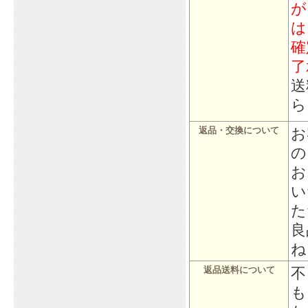
が
は
確
了
送
ら
お
返品・交換について
の
お
い
た
良
ね
不
返品送料について
も