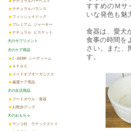
ナチュラルハーベスト
すすめのＭサイ
ナチュラルバランス
いな発色も魅
フィッシュ４ドッグ
プレミアム ジャーキー
食器は、愛犬
ナチュラル ビスケット
食事の時間を
犬のサプリメント
さい。また、
犬のケア用品
す。
C-DERM シーディーム
ＡＰＤＣ
メイドオブオーガニクス
厳選ケア用品
犬の生活用品
フードボウル・食器
お散歩グッズ
犬のおもちゃ
ランコ社 ラテックストイ