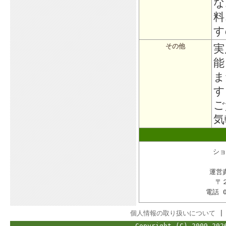
な
料
す
実
その他
能
ま
す
ご
気
ショ
運営
〒
電話 
個人情報の取り扱いについて
Copyright (C) 2009-202