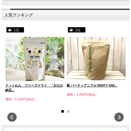
人気ランキング
1位
2位
新 パーティアニマル PARTY ANI...
ドットわん フリーズドライ 「おなか
.
納豆...
グ
価格：4,950円(税込)
価格：2,200円(税込)
価