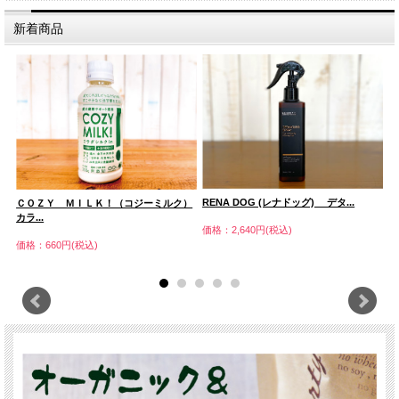
新着商品
RENA DOG (レナドッグ) デタ...
き
ＣＯＺＹ ＭＩＬＫ！（コジーミルク）
「
カラ...
価格：2,640円(税込)
価
価格：660円(税込)