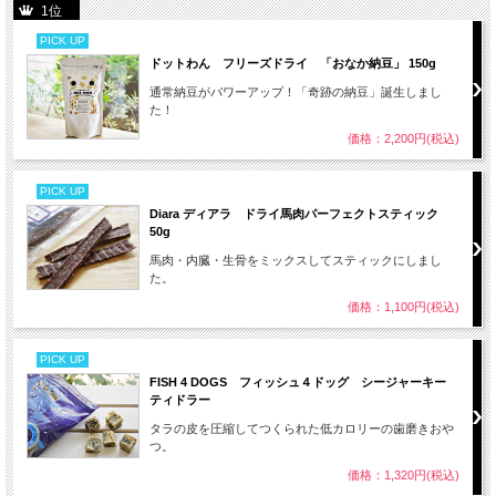
1位
PICK UP
ドットわん フリーズドライ 「おなか納豆」 150g
通常納豆がパワーアップ！「奇跡の納豆」誕生しまし
た！
価格：2,200円(税込)
PICK UP
Diara ディアラ ドライ馬肉パーフェクトスティック
50g
馬肉・内臓・生骨をミックスしてスティックにしまし
た。
価格：1,100円(税込)
PICK UP
FISH 4 DOGS フィッシュ４ドッグ シージャーキー
ティドラー
タラの皮を圧縮してつくられた低カロリーの歯磨きおや
つ。
価格：1,320円(税込)