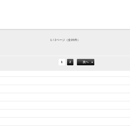
1 / 2ページ
（全35件）
1
2
次へ