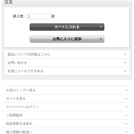
注文
購入数：
個
柔らかいチキンと美味しいウサギが一緒になった愛犬にとって最高のご馳走。サ
ツマイモを加える
ことでエキゾチックな風味をプラスするだけでなくエネルギーと食物繊維が沢山
食べられます。
さらに洋ナシのやさしい甘みとさわやかな瑞々しさを感じる最高の食事。
返品についての詳細はこちら
ヘルシーでおいしい食の共生の誕生。
お問い合わせ
友達にメールですすめる
■商品名 テラカニス ネイチャーハウンド チキン＆ラビットスウィートポ
テト＆梨
お店のトップへ戻る
カートを見る
■原材料 鶏の胃袋 (20 %), 鶏の心臓 (14 %), 鶏の皮 (11 %),人参, ウサギの筋
肉 (7 %),
マイページへログイン
ズッキーニ (7 %), 鶏の肝臓 (6 %), 鶏の筋肉 (6 %), サツマイモ (6
%),梨 (4 %),
ご利用案内
レープシードオイル, ブルーベリー (2%), ブラックカラント (2 %),
魚油,
特定商取引法表示
ココナッツ粉,亜麻仁, ?-グルカン, チコリの根*, ビール酵母*,ター
個人情報の取扱い
メリック* (0.1 %),