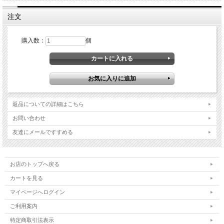
注文
購入数：
個
たっぷり75g入ったお得な鹿ジャーキーです。薄作りでパリパリ割りやすいので
超小型犬から
大型犬までお楽しみいただけます。
有害駆除捕獲した鹿や猪の利活用を始めました。頂いた命の形を山に棄てない、
返品についての詳細はこちら
山の土壌汚染を
防ぐお手伝いもできます。化学物質を摂るリスクがほぼゼロの環境で育った新鮮
お問い合わせ
なお肉が愛犬の
生涯を守ります。
友達にメールですすめる
お店のトップへ戻る
カートを見る
マイページへログイン
ご利用案内
特定商取引法表示