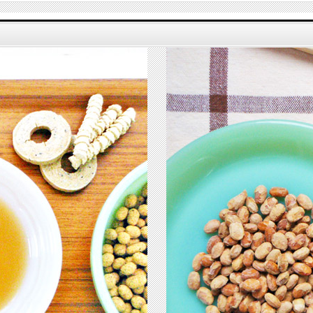
ワンコの何倍もの体重を植物だけで維持する「牛」の生命力。その体重を支える
大腿骨だけを集めてコトコトじっくり煮だした牛骨スープです。
純度100％の「牛骨エキス」を消化吸収しやすいようにパイナップル酵素で分解し、
なめらかに仕上げました。
保存料、着色料、香料などは一切使用していません。
国産牛は食用として安定流通していることから、国内ではどの食材よりも履歴が
管理しやすく、安全だと考えています。
ドットわんスープの原材料「牛骨エキス」は無添加食品メーカーも使用する高い
品質と安全性を誇っています。
ぬるま湯に溶かしてスープに。また、そのまま与えたり、フードにかけたり。
手作り食の下味、隠し味など、多彩なアレンジ料理で楽しめます。