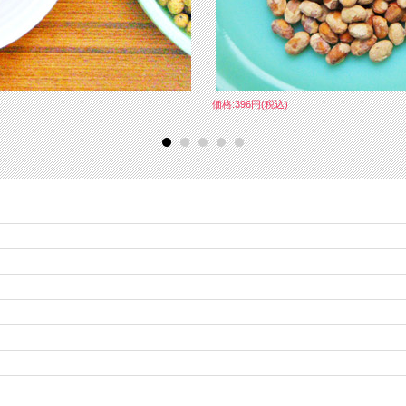
価格:396円(税込)
■商品名 国産牛骨エキス ドットわんスープ １５包入り
■成分表 粗たん白質50.9％以上 粗脂肪0.2％以上 粗繊維0.1％以下
粗灰分1.2％以下 水分52.1％以下 カロリー17kcal/1包（10g）あたり
■原材料 全頭検査済み・食用国産牛骨
■内容量 10g（1包10g×15包入）
■原産国 日本