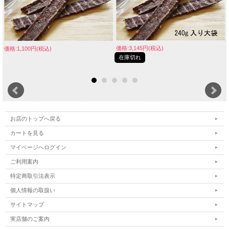
■商品名 Diara ディアラ馬肉 ドライパーフェクトプラス クランチ 10g×5袋
■原材料 馬赤身肉・馬レバー・馬ハツ・馬肺・馬脾臓・馬腎臓・馬骨・馬
軟骨・海藻粉
醗酵野菜類・醗酵果物類
■原料原産国 日本、カナダ、アルゼンチン
価格:3,145円(税込)
価格:1,100円(税込)
■加工国 日本
在庫切れ
■内容量 10g×5袋
■保証分析値 粗タンパク質60%以上 粗脂肪12%以上 粗繊維2%以下 粗灰分
6%以下
水分15%以下 381kcal/100g
※完全無添加のため、開封後は冷蔵庫などに入れ、なるべく早めにお与えくださ
い。
お店のトップへ戻る
カートを見る
マイページへログイン
ご利用案内
特定商取引法表示
個人情報の取扱い
サイトマップ
実店舗のご案内