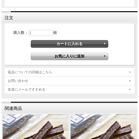
注文
購入数：
個
馬の赤身肉・内臓・軟骨・骨の髄などをミックスした「ディアラパーフェクト」
に海藻粉、醗酵
野菜類、醗酵果物類を加えてじっくりと乾燥しました。もちろん、着色料や添加
物は一切使用し
ておりません。小さくクランチしてありますので、しつけやトレーニングのご褒
返品についての詳細はこちら
美に最適です。
また、30g袋3連パッケージの少量個別包装で鮮度保持、携帯にも便利です。
お問い合わせ
ディアラは、人用の馬刺しを取り扱う馬肉の専門業者です。新鮮な食材を、馬肉
友達にメールですすめる
専門メーカーな
らではのノウハウで、徹底した品質管理のもと作られていますので、ご家族であ
る愛犬に安心し
関連商品
て与えることができます。もちろん、余計な添加物や着色料などは一切使用して
おりません。